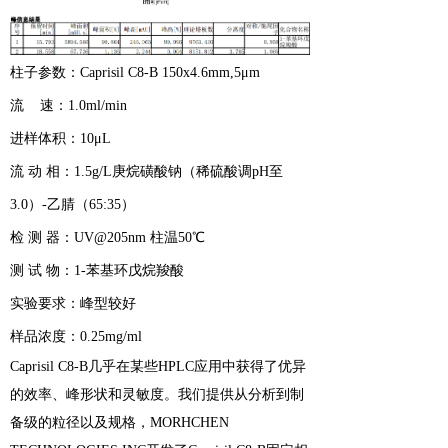
柱子参数：Caprisil C8-B 150x4.6mm,5μm
流 速：1.0ml/min
进样体积：10μL
流 动 相：1.5g/L庚烷磺酸钠（稀硫酸调pH至
3.0）-乙腈（65:35）
检 测 器：UV@205nm 柱温50℃
测 试 物：1-苯基环戊烷羧酸
实验要求：峰型较好
样品浓度：0.25mg/ml
Caprisil C8-B几乎在某些HPLC应用中获得了优异
的效率、峰形状和灵敏度。我们提供从分析到制
备级的粒径以及规格，MORHCHEN