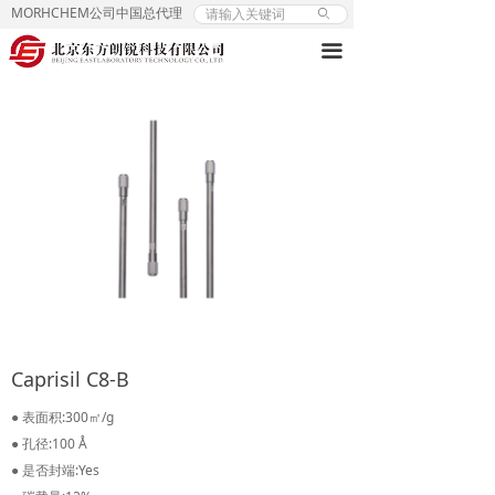
MORHCHEM公司中国总代理
ꄙ
끀
Caprisil C8-B
● 表面积:300㎡/g
● 孔径:100 Å
● 是否封端:Yes